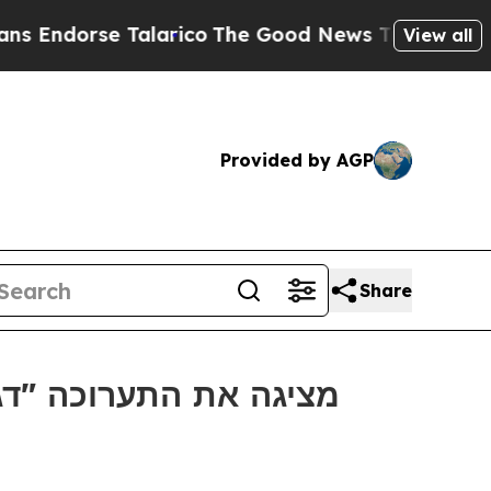
dorse Talarico
The Good News Trump Won’t Menti
View all
Provided by AGP
Share