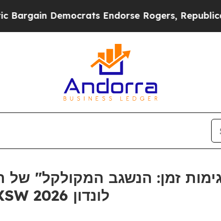
rgain Democrats Endorse Rogers, Republicans En
פטריץ', שנפתחה במהלך SXSW לונדון 2026