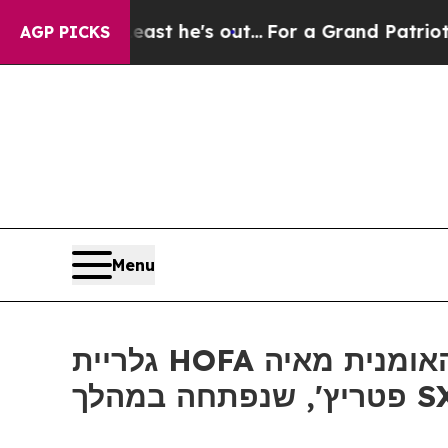
t at Least he's out...
For a Grand Patriotic Ba
AGP PICKS
Menu
גלריית HOFA מציגה את התערוכה "דגימות זמן: הנשגב המקולקל" של האומנית מאיה