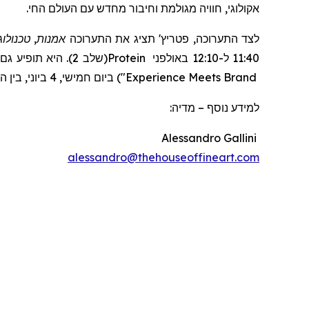
אקולוגי, חוויה מגולמת וחיבור מחדש עם העולם החי.
אמנות, טכנולו
תציג את התערוכה
'
פטריץ
לצד התערוכה,
(שלב 2). היא תופיע גם בפאנל
Protein
11:40 ל-12:10 באולפני
ביום חמישי, 4 ביוני, בין השעות 16:10 ל-16:50 במבשלת טרומן (שלב 1 של טרומן).
)
"
Experience Meets Brand
מדיה:
–
למידע נוסף
Alessandro Gallini
alessandro@thehouseoffineart.com