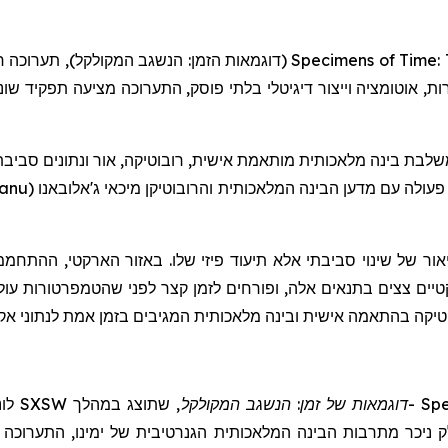
תערוכה 
(דוגמאות הזמן: הנשגב המקולקל),
Specimens of Time: 
ל ידי מהירות, אוטומציה וייצור דיגיטלי בלתי פוסק, התערוכה מציעה תפקי
 בינה מלאכותית מותאמת אישית, רובוטיקה, אור ונתונים סביבתיים בז
eanu
(
ג'אלובאנו
מיכאי
והרובוטיקן
עולה עם מדען הבינה המלאכותית
אור של שינוי סביבתי אלא תיעוד פיזי שלו. באזור הארקטי, ההתח
קטיים צצים בתנאים אלה, ופורחים לזמן קצר לפני שהטמפרטורות ע
בוטיקה בהתאמה אישית ובינה מלאכותית המגיבים בזמן אמת לנתוני א
SXSW
שתוצג במהלך
,
המקולקל
דוגמאות של זמן: הנשגב
-
Spe
לק ניכר מתרבות הבינה המלאכותית הגנרטיבית של ימינו, התערוכה 