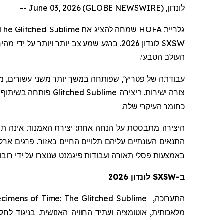
לונדון, June 03, 2026 (GLOBE NEWSWIRE) --
The Glitched Sublime
שמחה להציג את
HOFA
גלריית
לונדון 2026. ברגע שמעוצב יותר ויותר ע
SXSW
העולם הטבעי.
עבודתה
של
פטריץ
שפותחה במשך יותר משני עשורים, משלבת
פותחה בשיתוף פ
Glitched Sublime
צורה ישירות. היצירה
כחומר העיקרי שלה.
היצירה מתבססת על הנחה אחת:
יצירת האמנות אינה תי
התנאים העונתיים עליהם תלויים החיים באזור. פרגים אר
באמצעות פסלי תאורה ועבודות פיגמנט שנוצרו על ידי רו.
ב-SXSW לונדון 2026
cimens of Time: The Glitched Sublime
התערוכה,
מלאכותית, אוטומציה ועתיד החוויה האנושית. בניגוד לח