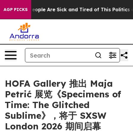
an Win: “People Are Sick and Tired of This Politics of
AGP PICKS
HOFA Gallery 推出 Maja
Petrić 展览《Specimens of
Time: The Glitched
Sublime》，将于 SXSW
London 2026 期间启幕