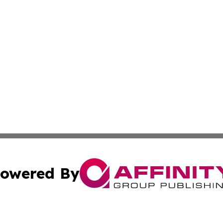
owered By
ubmit Press Release
Terms & Conditions
Copyright/DMCA