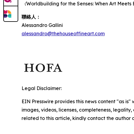
《Worldbuilding for the Senses: When Art Meet
聯絡人：
Alessandro Gallini
alessandro@thehouseoffineart.com
Legal Disclaimer:
EIN Presswire provides this news content "as is" 
images, videos, licenses, completeness, legality, o
related to this article, kindly contact the author