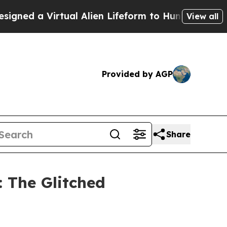
d a Virtual Alien Lifeform to Hunt for Extraterre
View all
Provided by AGP
Share
 The Glitched