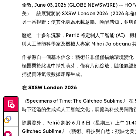
倫敦, June 03, 2026 (GLOBE NEWSWIRE) -- H
美），該展覽將於 SXSW London 2026（
另一番視野：使其化身為承載意義、喚醒感知，並與
歷經二十多年沉澱，Petrić 將定制人工智能 (AI)、機
與人工智能科學家及機械人專家 Mihai Jalobe
作品源自一個基本信念：藝術並非僅僅描繪環境變化
極罌粟於此境中掙扎萌芽，僅有片刻綻放，隨後氣溫
捕捉實時氣候數據即席生成。
在 SXSW London 2026
《Specimens of Time: The Glitched Sublime》
在 
時下泛濫的生成式人工智能文化，展覽為科技另闢路
除展覽外，Petrić 將於 6 月 3 日（星期三）上午 11:40
Glitched Sublime》
（藝術、科技與自然：殘缺之美）。 此外