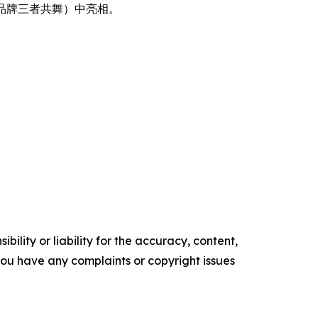
品牌三者共舞）中亮相。
ility or liability for the accuracy, content,
f you have any complaints or copyright issues