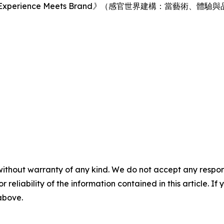
s Experience Meets Brand》
（感官世界建構：當藝術、體驗與
without warranty of any kind. We do not accept any responsib
r reliability of the information contained in this article. I
 above.