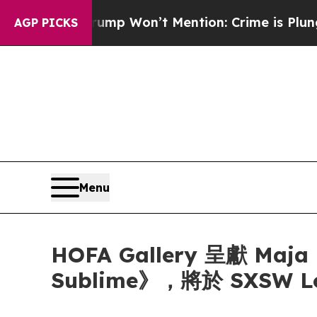
 News Trump Won’t Mention: Crime is Plunging, b
AGP PICKS
Menu
HOFA Gallery 呈獻 Maja P
Sublime》，將於 SXSW 