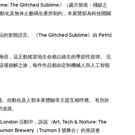
me: The Glitched Sublime》
（歲月留痕：殘缺之
速度、自動化及無休止數碼生產所制約，本展覽卻為科技開闢
《The Glitched Sublime》由 Petrić
兩倍，這正動搖當地生命賴以維生的季節性規律。 北
這場崩解之旅，每件作品都由定制機械人與人工智能
人工智能、自動化及人類未來體驗等主題互相呼應。 有別於
的道路。
W London 活動中，訴說
《Art, Tech & Nature: The
an Brewery（Truman 1 號舞台）的座談會