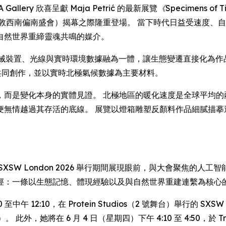
OFA Gallery 欣喜呈獻 Maja Petrić 的最新展覽
《Specimens of Ti
2026 年倫敦西南偏南盛會）揭幕之際隆重登場。 當下時代日益受
自然世界重締靈魂共鳴的媒介。
械裝置、光線與實時環境數據融為一體，讓生態變遷直接化為作品的形態語言。 
anu 共同創作，並以實時北極氣候數據為主要材料。
，而是變化本身的實體見證。 北極地區的暖化速度是全球平均的
便無情越過其存活的底線。 展覽以燈箱雕塑反顏料作品細膩描摹
SXSW London 2026 舉行期間展現眼前，與大會聚焦的
徑：一條以生態記憶、體現經驗以及與自然世界重建連繫為核心
 至中午 12:10，在 Protein Studios（2 號舞台）舉行的 SXS
，她將在 6 月 4 日（星期四）下午 4:10 至 4:50，於 Trum