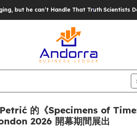
ut he can’t Handle That Truth
Scientists Designe
etrić 的《Specimens of Time:
London 2026 開幕期間展出